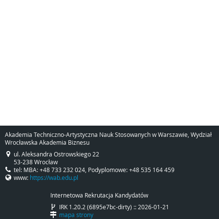
Akademia Techniczno-Artystyczna Nauk Stosowanych w Warszawie, Wydział
Wrocławska Akademia Biznesu
ul. Aleksandra Ostrowskiego 22
53-238 Wrocław
tel: MBA: +48 733 232 024, Podyplomowe: +48 535 164 459
www:
https://wab.edu.pl
Internetowa Rekrutacja Kandydatów
IRK 1.20.2 (6895e7bc-dirty) :: 2026-01-21
mapa strony