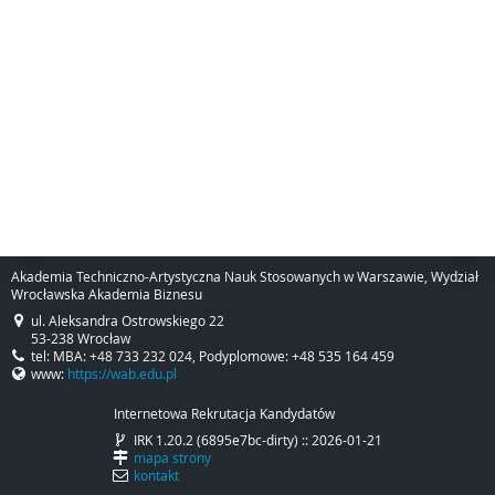
Akademia Techniczno-Artystyczna Nauk Stosowanych w Warszawie, Wydział
Wrocławska Akademia Biznesu
ul. Aleksandra Ostrowskiego 22
53-238 Wrocław
tel: MBA: +48 733 232 024, Podyplomowe: +48 535 164 459
www:
https://wab.edu.pl
Internetowa Rekrutacja Kandydatów
IRK 1.20.2 (6895e7bc-dirty) :: 2026-01-21
mapa strony
kontakt