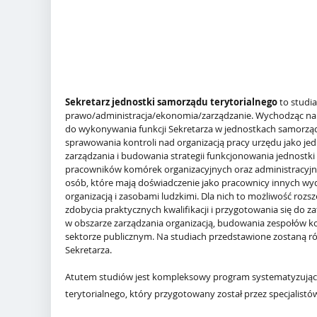
Sekretarz jednostki samorządu terytorialnego
to studi
prawo/administracja/ekonomia/zarządzanie. Wychodząc na
do wykonywania funkcji Sekretarza w jednostkach samorządu
sprawowania kontroli nad organizacją pracy urzędu jako je
zarządzania i budowania strategii funkcjonowania jednostki
pracowników komórek organizacyjnych oraz administracyjno
osób, które mają doświadczenie jako pracownicy innych wy
organizacją i zasobami ludzkimi. Dla nich to możliwość roz
zdobycia praktycznych kwalifikacji i przygotowania się do 
w obszarze zarządzania organizacją, budowania zespołów ko
sektorze publicznym. Na studiach przedstawione zostaną 
Sekretarza.
Atutem studiów jest kompleksowy program systematyzujący
terytorialnego, który przygotowany został przez specjal