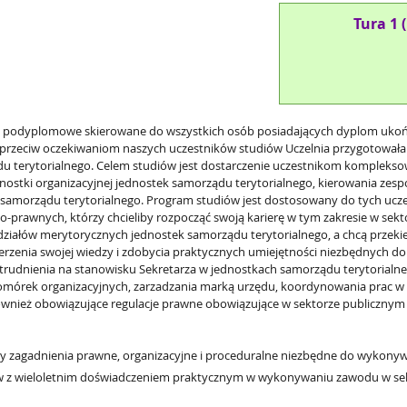
Tura 1 
a podyplomowe skierowane do wszystkich osób posiadających dyplom ukoń
przeciw oczekiwaniom naszych uczestników studiów Uczelnia przygotował
 terytorialnego. Celem studiów jest dostarczenie uczestnikom kompleksowe
dnostki organizacyjnej jednostek samorządu terytorialnego, kierowania ze
 samorządu terytorialnego. Program studiów jest dostosowany do tych uczest
-prawnych, którzy chcieliby rozpocząć swoją karierę w tym zakresie w se
działów merytorycznych jednostek samorządu terytorialnego, a chcą przek
szerzenia swojej wiedzy i zdobycia praktycznych umiejętności niezbędnych d
zatrudnienia na stanowisku Sekretarza w jednostkach samorządu terytorialn
mórek organizacyjnych, zarzadzania marką urzędu, koordynowania prac w za
również obowiązujące regulacje prawne obowiązujące w sektorze publiczn
 zagadnienia prawne, organizacyjne i proceduralne niezbędne do wykony
istów z wieloletnim doświadczeniem praktycznym w wykonywaniu zawodu w 