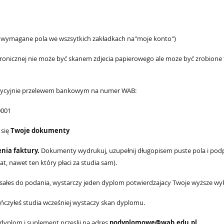
ie wymagane pola we wszsytkich zakładkach na"moje konto")
lektronicznej nie może być skanem zdjecia papierowego ale moze być zrobion
radycyjnie przelewem bankowym na numer WAB:
0001
 się
Twoje dokumenty
nia faktury.
Dokumenty wydrukuj, uzupełnij długopisem puste pola i pod
, nawet ten który płaci za studia sam).
isałes do podania, wystarczy jeden dyplom potwierdzajacy Twoje wyższe wyk
ńczyłeś studia wcześniej wystaczy skan dyplomu.
 dyplom i suplement przeslij na adres
podyplomowe@wab.edu.pl