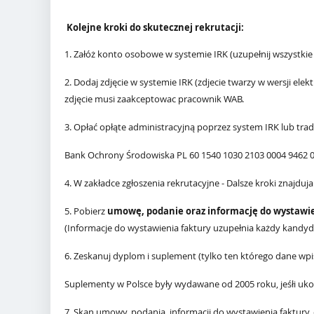
Kolejne kroki do skutecznej rekrutacji:
1. Załóż konto osobowe w systemie IRK (uzupełnij wszystk
2. Dodaj zdjęcie w systemie IRK (zdjecie twarzy w wersji e
zdjęcie musi zaakceptowac pracownik WAB.
3. Opłać opłąte administracyjną poprzez system IRK lub t
Bank Ochrony Środowiska
PL 60 1540 1030 2103 0004 9462 
4. W zakładce zgłoszenia rekrutacyjne - Dalsze kroki znajduja
5. Pobierz
umowę, podanie oraz informację do wystawie
(Informacje do wystawienia faktury uzupełnia każdy kandydat
6. Zeskanuj dyplom i suplement (tylko ten którego dane wp
Suplementy w Polsce były wydawane od 2005 roku, jeśłi uko
7. Skan umowy, podania, informacji do wystawienia faktury,