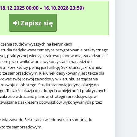
(18.12.2025 00:00 – 16.10.2026 23:59)
Zapisz się
czenia studiów wyższych na kierunkach
a studia dedykowane tematyce przygotowania praktycznego
j, praktycznej wiedzy z zakresu planowania, zarządzania i
społem pracowników oraz wykorzystania narzędzi do
ników, którzy pełnią już funkcję Sekretarza jak również
ktorze samorządowym. Kierunek dedykowany jest także dla
ierować swój rozwój zawodowy w kierunku zarządzania
o rozwoju osobistego. Studia stanowią jedyną okazję do
ego. To także okazja do zdobycia umiejętności praktycznych
kresie wdrażania planów, strategii i przedsięwzięć w
ym związane z zakresem obowiązków wykonywanych przez
wania zawodu Sekretarza w jednostkach samorządu
sektorze samorządowym.