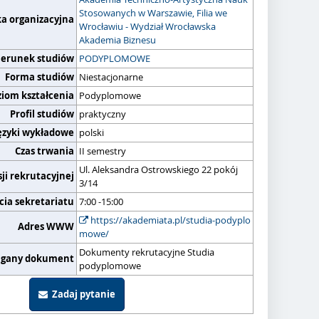
Stosowanych w Warszawie, Filia we
ka organizacyjna
Wrocławiu - Wydział Wrocławska
Akademia Biznesu
ierunek studiów
PODYPLOMOWE
Forma studiów
Niestacjonarne
ziom kształcenia
Podyplomowe
Profil studiów
praktyczny
ęzyki wykładowe
polski
Czas trwania
II semestry
Ul. Aleksandra Ostrowskiego 22 pokój
ji rekrutacyjnej
3/14
cia sekretariatu
7:00 -15:00
https://akademiata.pl/studia-podyplo
Adres WWW
mowe/
Dokumenty rekrutacyjne Studia
gany dokument
podyplomowe
Zadaj pytanie