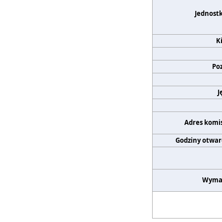
Jednost
K
Po
J
Adres komis
Godziny otwar
Wyma