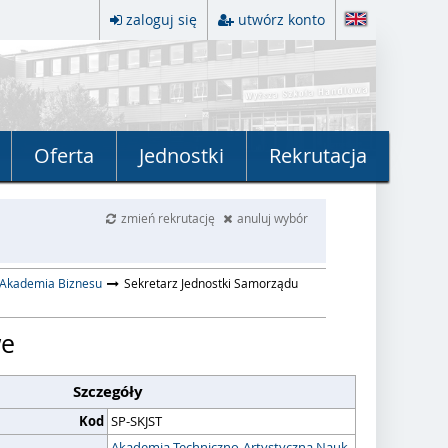
zaloguj się
utwórz konto
Oferta
Jednostki
Rekrutacja
zmień rekrutację
anuluj wybór
 Akademia Biznesu
Sekretarz Jednostki Samorządu
we
Szczegóły
Kod
SP-SKJST
Akademia Techniczno-Artystyczna Nauk