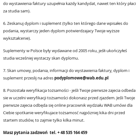
do wystawienia faktury uzupełnia każdy kandydat, nawet ten który płaci
za studia sam).
6. Zeskanuj dyplom i suplement (tylko ten którego dane wpisałes do
podania, wystarczy jeden dyplom potwierdzajacy Twoje wyższe
wykształcenie).
Suplementy w Polsce były wydawane od 2005 roku, jeśłi ukończyłeś
studia wcześniej wystaczy skan dyplomu.
7. Skan umowy, podania, informacji do wystawienia faktury, dyplom i
suplement przeslij na adres
podyplomowe@wab.edu.pl
8. Pozostała weryfikacja tożsamości - jeśli Twoje pierwsze zajecia odbeda
sie w uczelni weryfikacji tożsamości dokonasz przed zjazdem. Jeśli Twoje
pierwsze zajecia odbęda się online pracownik wydziału WAB umówi dla
Ciebie spotkanie weryfikujace tożsamosć najpózniej kika dni przed
startem studiów, to zajmie tylko kilka minut.
Masz py
tania zadzwoń
tel. + 48 535 164 459