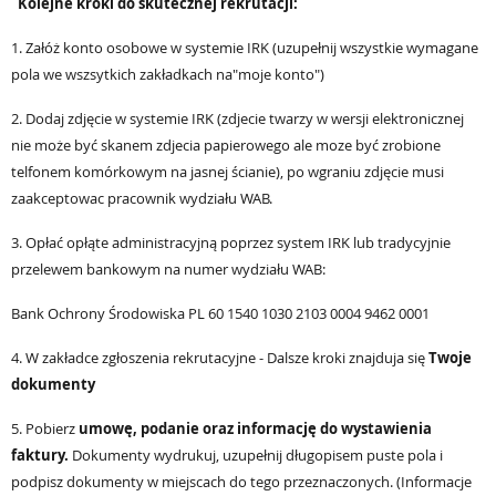
Kolejne kroki do skutecznej rekrutacji:
1. Załóż konto osobowe w systemie IRK (uzupełnij wszystkie wymagane
pola we wszsytkich zakładkach na"moje konto")
2. Dodaj zdjęcie w systemie IRK (zdjecie twarzy w wersji elektronicznej
nie może być skanem zdjecia papierowego ale moze być zrobione
telfonem komórkowym na jasnej ścianie), po wgraniu zdjęcie musi
zaakceptowac pracownik wydziału WAB.
3. Opłać opłąte administracyjną poprzez system IRK lub tradycyjnie
przelewem bankowym na numer wydziału WAB:
Bank Ochrony Środowiska
PL 60 1540 1030 2103 0004 9462 0001
4. W zakładce zgłoszenia rekrutacyjne - Dalsze kroki znajduja się
Twoje
dokumenty
5. Pobierz
umowę, podanie oraz informację do wystawienia
faktury.
Dokumenty wydrukuj, uzupełnij długopisem puste pola i
podpisz dokumenty w miejscach do tego przeznaczonych. (Informacje