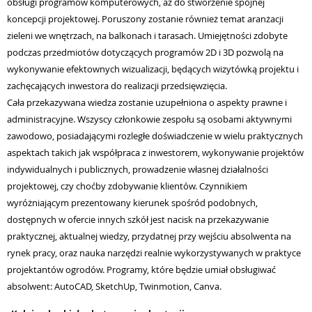
obsługi programów komputerowych, aż do stworzenie spójnej
koncepcji
projektowej. Poruszony zostanie również temat aranżacji
zieleni we wnętrzach, na
balkonach i tarasach. Umiejętności zdobyte
podczas przedmiotów dotyczących
programów 2D i 3D pozwolą na
wykonywanie efektownych wizualizacji, będących
wizytówką projektu i
zachęcających inwestora do realizacji przedsięwzięcia.
Cała
przekazywana wiedza zostanie uzupełniona o aspekty prawne i
administracyjne.
Wszyscy członkowie zespołu są osobami aktywnymi
zawodowo, posiadającymi
rozległe doświadczenie w wielu praktycznych
aspektach takich jak współpraca z
inwestorem, wykonywanie projektów
indywidualnych i publicznych, prowadzenie własnej
działalności
projektowej, czy choćby zdobywanie klientów.
Czynnikiem
wyróżniającym prezentowany kierunek spośród podobnych,
dostępnych
w ofercie innych szkół jest nacisk na przekazywanie
praktycznej, aktualnej wiedzy,
przydatnej przy wejściu absolwenta na
rynek pracy, oraz nauka narzędzi realnie
wykorzystywanych w praktyce
projektantów ogrodów.
Programy, które będzie umiał obsługiwać
absolwent: AutoCAD, SketchUp, Twinmotion,
Canva.