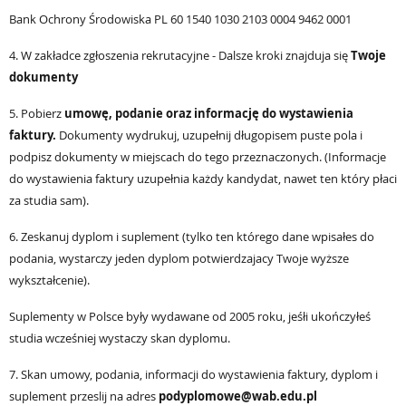
Bank Ochrony Środowiska
PL 60 1540 1030 2103 0004 9462 0001
4. W zakładce zgłoszenia rekrutacyjne - Dalsze kroki znajduja się
Twoje
dokumenty
5. Pobierz
umowę, podanie oraz informację do wystawienia
faktury.
Dokumenty wydrukuj, uzupełnij długopisem puste pola i
podpisz dokumenty w miejscach do tego przeznaczonych. (Informacje
do wystawienia faktury uzupełnia każdy kandydat, nawet ten który płaci
za studia sam).
6. Zeskanuj dyplom i suplement (tylko ten którego dane wpisałes do
podania, wystarczy jeden dyplom potwierdzajacy Twoje wyższe
wykształcenie).
Suplementy w Polsce były wydawane od 2005 roku, jeśłi ukończyłeś
studia wcześniej wystaczy skan dyplomu.
7. Skan umowy, podania, informacji do wystawienia faktury, dyplom i
suplement przeslij na adres
podyplomowe@wab.edu.pl