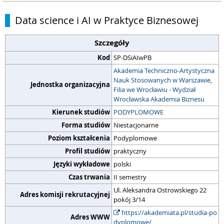
Data science i AI w Praktyce Biznesowej
Szczegóły
Kod
SP-DSiAIwPB
Akademia Techniczno-Artystyczna
Nauk Stosowanych w Warszawie,
Jednostka organizacyjna
Filia we Wrocławiu - Wydział
Wrocławska Akademia Biznesu
Kierunek studiów
PODYPLOMOWE
Forma studiów
Niestacjonarne
Poziom kształcenia
Podyplomowe
Profil studiów
praktyczny
Języki wykładowe
polski
Czas trwania
II semestry
Ul. Aleksandra Ostrowskiego 22
Adres komisji rekrutacyjnej
pokój 3/14
https://akademiata.pl/studia-po
Adres WWW
dyplomowe/