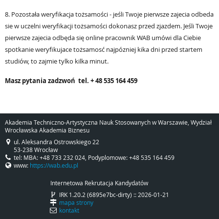
8. Pozostała weryfikacja tożsamości - jeśli Twoje pierwsze zajecia odbeda
sie w uczelni weryfikacji tożsamości dokonasz przed zjazdem. Jeśli Twoje
pierwsze zajecia odbęda się online pracownik WAB umówi dla Ciebie
spotkanie weryfikujace tożsamosć najpózniej kika dni przed startem
studiów, to zajmie tylko kilka minut.
Masz py
tania zadzwoń
tel. + 48 535 164 459
Akademia Techniczno-Artystyczna Nauk Stosowanych w Warszawie, Wydział
Wrocławska Akademia Biznesu
ul. Aleksandra Ostrowskiego 22
53-238 Wrocław
tel: MBA: +48 733 232 024, Podyplomowe: +48 535 164 459
www:
https://wab.edu.pl
Internetowa Rekrutacja Kandydatów
IRK 1.20.2 (6895e7bc-dirty) :: 2026-01-21
mapa strony
kontakt