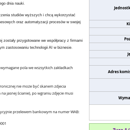
ego dnia nauki.
Jednost
ńczenia studiów wyższych i chcą wykorzystać
znesowych oraz automatyzacji procesów w swojej
K
Po
ej
zostały przygotowane we współpracy z firmami
ym zastosowaniu technologii AI w biznesie.
J
ie wymagane pola we wszsytkich zakładkach
Adres komis
ktronicznej nie może być skanem zdjecia
 jasnej ścianie), po wgraniu zdjęcie musi
Wyma
radycyjnie przelewem bankowym na numer WAB:
0001