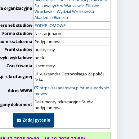
Stosowanych w Warszawie, Filia we
ka organizacyjna
Wrocławiu - Wydział Wrocławska
Akademia Biznesu
ierunek studiów
PODYPLOMOWE
Forma studiów
Niestacjonarne
ziom kształcenia
Podyplomowe
Profil studiów
praktyczny
ęzyki wykładowe
polski
Czas trwania
II semestry
Ul. Aleksandra Ostrowskiego 22 pokój
ji rekrutacyjnej
3/14
https://akademiata.pl/studia-podyplo
Adres WWW
mowe/
Dokumenty rekrutacyjne Studia
gany dokument
podyplomowe
Zadaj pytanie