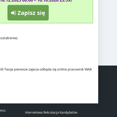
(18.12.2025 00:00 – 16.10.2026 23:59)
Zapisz się
ształcenie).
Jeśli Twoje pierwsze zajecia odbęda się online pracownik WAB
nesu
Internetowa Rekrutacja Kandydatów