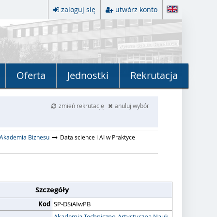
zaloguj się
utwórz konto
Oferta
Jednostki
Rekrutacja
zmień rekrutację
anuluj wybór
 Akademia Biznesu
Data science i AI w Praktyce
Szczegóły
Kod
SP-DSiAIwPB
Akademia Techniczno-Artystyczna Nauk