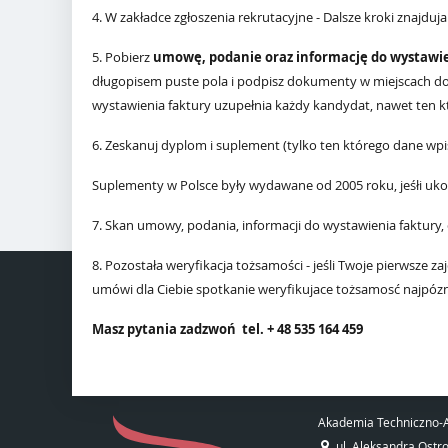
4. W zakładce zgłoszenia rekrutacyjne - Dalsze kroki znajduja
5. Pobierz
umowę, podanie oraz informację do wystawie
długopisem puste pola i podpisz dokumenty w miejscach do
wystawienia faktury uzupełnia każdy kandydat, nawet ten któ
6. Zeskanuj dyplom i suplement (tylko ten którego dane wp
Suplementy w Polsce były wydawane od 2005 roku, jeśłi uko
7. Skan umowy, podania, informacji do wystawienia faktury,
8. Pozostała weryfikacja tożsamości - jeśli Twoje pierwsze z
umówi dla Ciebie spotkanie weryfikujace tożsamosć najpóznie
Masz py
tania zadzwoń
tel. + 48 535 164 459
Akademia Techniczno-A
ul. Aleksandra Ostr