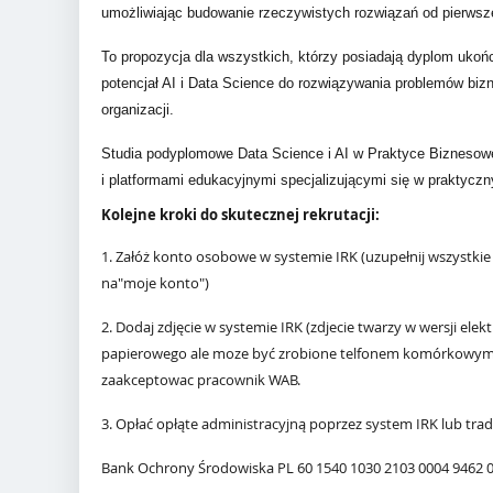
umożliwiając budowanie rzeczywistych rozwiązań od pierwsz
To propozycja dla wszystkich, którzy posiadają dyplom uko
potencjał AI i Data Science do rozwiązywania problemów bi
organizacji.
Studia podyplomowe
Data Science i AI w Praktyce Biznesow
i platformami edukacyjnymi specjalizującymi się w praktyczn
Kolejne kroki do skutecznej rekrutacji:
1. Załóż konto osobowe w systemie IRK (uzupełnij wszystk
na"moje konto")
2. Dodaj zdjęcie w systemie IRK (zdjecie twarzy w wersji ele
papierowego ale moze być zrobione telfonem komórkowym na
zaakceptowac pracownik WAB.
3. Opłać opłąte administracyjną poprzez system IRK lub t
Bank Ochrony Środowiska
PL 60 1540 1030 2103 0004 9462 