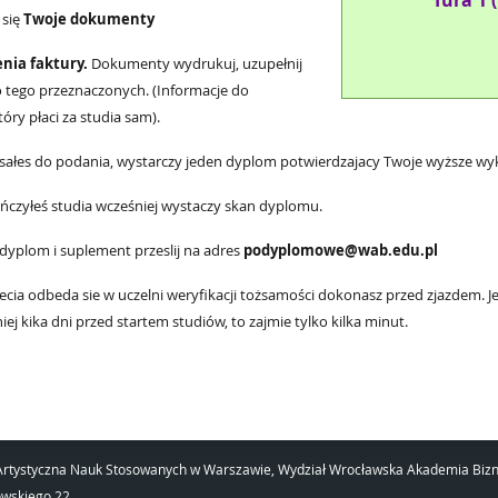
Tura 1 
 się
Twoje dokumenty
nia faktury.
Dokumenty wydrukuj, uzupełnij
 tego przeznaczonych. (Informacje do
ry płaci za studia sam).
isałes do podania, wystarczy jeden dyplom potwierdzajacy Twoje wyższe wyk
ńczyłeś studia wcześniej wystaczy skan dyplomu.
 dyplom i suplement przeslij na adres
podyplomowe@wab.edu.pl
ajecia odbeda sie w uczelni weryfikacji tożsamości dokonasz przed zjazdem. 
j kika dni przed startem studiów, to zajmie tylko kilka minut.
rtystyczna Nauk Stosowanych w Warszawie, Wydział Wrocławska Akademia Biz
owskiego 22