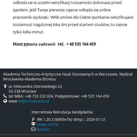
odbeda sie w uczelni weryfikacji tożsamości dokonasz przed
zjazdem. Jeśli Twoje pierwsze zajecia odbęda się online
pracownik
wydziału
WAB
umówi dla Ciebie spotkanie weryfikujace
tożsamosć najpózniej kika dni przed startem studiów, to zajmie
tylko kilka minut.
Masz py
tel.
+ 48 535 164 459
tania zadzwoń
Akademia Techniczno-Artystyczna Nauk Stosowanych w Warszawie, Wydział
Wrocławska Akademia Biznesu
ul. Aleksandra Ostrowskiego 22
53-238 Wrocław
tel: MBA: +48 733 232 024, Podyplomowe: +48 535 164 459
www:
https://wab.edu.pl
Internetowa Rekrutacja Kandydatów
IRK 1.20.2 (6895e7bc-dirty) :: 2026-01-21
mapa strony
kontakt