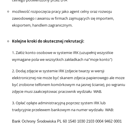
celnego potwierdzony przez DTA
możliwość rozpoczęcia pracy jako agent celny oraz rozwoju
zawodowego i awansu w firmach zajmujących się importem,
eksportem, handlem zagranicznym.
Kolejne kroki do skutecznej rekrutacji:
1. Załóż konto osobowe w systemie IRK (uzupełnij wszystkie
wymagane pola we wszsytkich zakładkach na"moje konto")
2. Dodaj zdjęcie w systemie IRK (zdjecie twarzy w wersji
elektronicznej nie może być skanem zdjecia papierowego ale moze
być zrobione telfonem komórkowym na jasnej ścianie), po wgraniu
zdjęcie musi zaakceptowac pracownik
wydziału
WAB
.
3. Opłać opłąte administracyjną poprzez system IRK lub
tradycyjnie przelewem bankowym na numer
wydziału
WAB
:
Bank Ochrony Środowiska
PL 60 1540 1030 2103 0004 9462 0001