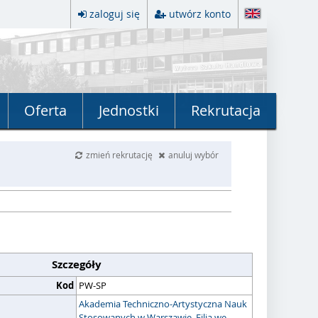
zaloguj się
utwórz konto
Oferta
Jednostki
Rekrutacja
zmień rekrutację
anuluj wybór
Szczegóły
Kod
PW-SP
Akademia Techniczno-Artystyczna Nauk
Stosowanych w Warszawie, Filia we