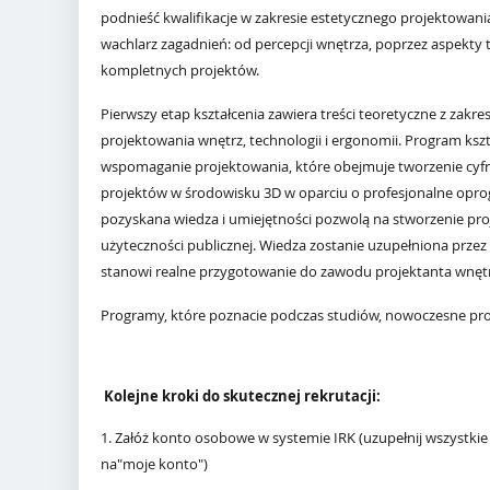
podnieść kwalifikacje w zakresie estetycznego projektowani
wachlarz zagadnień:
od percepcji wnętrza, poprzez aspekty 
kompletnych projektów.
Pierwszy etap kształcenia zawiera treści teoretyczne z zak
projektowania wnętrz, technologii i ergonomii. Program kszt
wspomaganie projektowania,
które obejmuje tworzenie cyf
projektów w środowisku 3D
w oparciu o profesjonalne opr
pozyskana wiedza i umiejętności pozwolą na
stworzenie pro
użyteczności publicznej.
Wiedza zostanie uzupełniona przez 
stanowi realne przygotowanie do zawodu projektanta wnętr
Programy, które poznacie podczas studiów, nowoczesne prog
Kolejne kroki do skutecznej rekrutacji:
1. Załóż konto osobowe w systemie IRK (uzupełnij wszystk
na"moje konto")