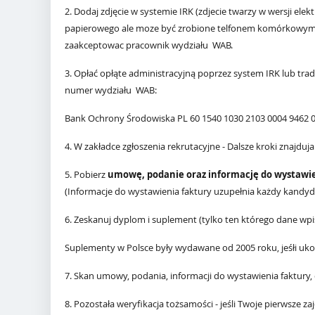
2. Dodaj zdjęcie w systemie IRK (zdjecie twarzy w wersji ele
papierowego ale moze być zrobione telfonem komórkowym na
zaakceptowac pracownik
wydziału
WAB
.
3. Opłać opłąte administracyjną poprzez system IRK lub t
numer
wydziału
WAB
:
Bank Ochrony Środowiska
PL 60 1540 1030 2103 0004 9462 
4. W zakładce zgłoszenia rekrutacyjne - Dalsze kroki znajduja
5. Pobierz
umowę, podanie oraz informację do wystawie
(Informacje do wystawienia faktury uzupełnia każdy kandydat
6. Zeskanuj dyplom i suplement (tylko ten którego dane wp
Suplementy w Polsce były wydawane od 2005 roku, jeśłi uko
7. Skan umowy, podania, informacji do wystawienia faktury,
8. Pozostała weryfikacja tożsamości - jeśli Twoje pierwsze z