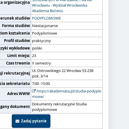
ka organizacyjna
Wrocławiu - Wydział Wrocławska
Akademia Biznesu
ierunek studiów
PODYPLOMOWE
Forma studiów
Niestacjonarne
ziom kształcenia
Podyplomowe
Profil studiów
praktyczny
ęzyki wykładowe
polski
Limit miejsc
23
Czas trwania
II semestry
Ul. Ostrowskiego 22 Wrocław 53-238
ji rekrutacyjnej
pok. 3/14
cia sekretariatu
7:00 -15:00
https://akademiata.pl/studia-podyplo
Adres WWW
mowe/
Dokumenty rekrutacyjne Studia
gany dokument
podyplomowe
Zadaj pytanie