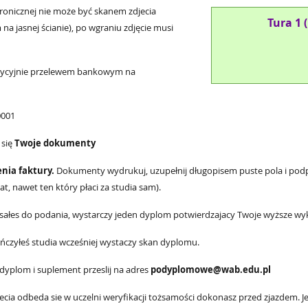
ktronicznej nie może być skanem zdjecia
Tura 1 
 jasnej ścianie), po wgraniu zdjęcie musi
radycyjnie przelewem bankowym na
0001
 się
Twoje dokumenty
nia faktury.
Dokumenty wydrukuj, uzupełnij długopisem puste pola i pod
, nawet ten który płaci za studia sam).
isałes do podania, wystarczy jeden dyplom potwierdzajacy Twoje wyższe wyk
ńczyłeś studia wcześniej wystaczy skan dyplomu.
 dyplom i suplement przeslij na adres
podyplomowe@wab.edu.pl
ajecia odbeda sie w uczelni weryfikacji tożsamości dokonasz przed zjazdem. Je