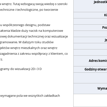
Jednost
a wnętrz.
Tutaj wzbogacą swoją wiedzę o szeroki
techniczne i technologiczne, po tworzenie
K
resu współczesnego designu, podstaw
Po
ałcenia kładzie duży nacisk na k
omputerowe
rowej dokumentacji technicznej oraz
wizualizacje
J
ogramowanie. W dalszym toku studiów
jektów wnętrz mieszkalnych oraz wnętrz
zagadnienia z zakresu współpracy z klientem, co
z.
Adres komis
ramy do wizualizacji 2D i 3 D
Godziny otwar
Wyma
ie wymagane pola we wszsytkich zakładkach