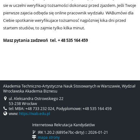
sie w uczelni weryfikacji tożsamości dokonasz przed zjazdem. Jeśli Twoje
pierwsze zajecia odbęda się online pracownik
wydziału
WAB
umówi dla
Ciebie spotkanie weryfikujace tożsamosć najpózniej kika dni przed
startem studiów, to zajmie tylko kilka minut.
Masz py
tania zadzwoń
tel. + 48 535 164 459
Akademia Techniczno-Artystyczna Nauk Stosowanych w Warszawie, Wydział
Wrocławska Akademia Biznesu
ul. Aleksandra Ostrowskiego 22
53-238 Wrocław
tel: MBA: +48 733 232 024, Podyplomowe: +48 535 164 459
www:
https://wab.edu.pl
Internetowa Rekrutacja Kandydatów
IRK 1.20.2 (6895e7bc-dirty) :: 2026-01-21
mapa strony