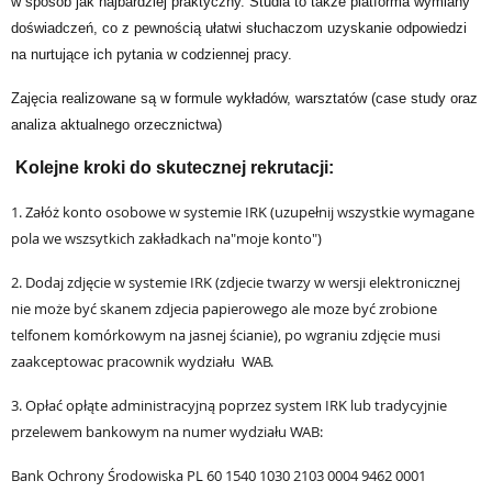
w sposób jak najbardziej praktyczny. Studia to także
platforma wymiany
doświadczeń,
co z pewnością ułatwi słuchaczom uzyskanie odpowiedzi
na nurtujące ich pytania w codziennej pracy.
Zajęcia realizowane są w formule wykładów, warsztatów (case study oraz
analiza aktualnego orzecznictwa)
Kolejne kroki do skutecznej rekrutacji:
1. Załóż konto osobowe w systemie IRK (uzupełnij wszystkie wymagane
pola we wszsytkich zakładkach na"moje konto")
2. Dodaj zdjęcie w systemie IRK (zdjecie twarzy w wersji elektronicznej
nie może być skanem zdjecia papierowego ale moze być zrobione
telfonem komórkowym na jasnej ścianie), po wgraniu zdjęcie musi
zaakceptowac pracownik
wydziału
WAB.
3. Opłać opłąte administracyjną poprzez system IRK lub tradycyjnie
przelewem bankowym na numer wydziału WAB:
Bank Ochrony Środowiska
PL 60 1540 1030 2103 0004 9462 0001