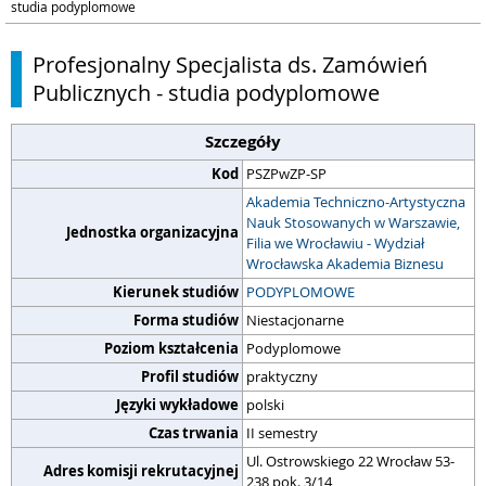
studia podyplomowe
Profesjonalny Specjalista ds. Zamówień
Publicznych - studia podyplomowe
Szczegóły
Kod
PSZPwZP-SP
Akademia Techniczno-Artystyczna
Nauk Stosowanych w Warszawie,
Jednostka organizacyjna
Filia we Wrocławiu - Wydział
Wrocławska Akademia Biznesu
Kierunek studiów
PODYPLOMOWE
Forma studiów
Niestacjonarne
Poziom kształcenia
Podyplomowe
Profil studiów
praktyczny
Języki wykładowe
polski
Czas trwania
II semestry
Ul. Ostrowskiego 22 Wrocław 53-
Adres komisji rekrutacyjnej
238 pok. 3/14