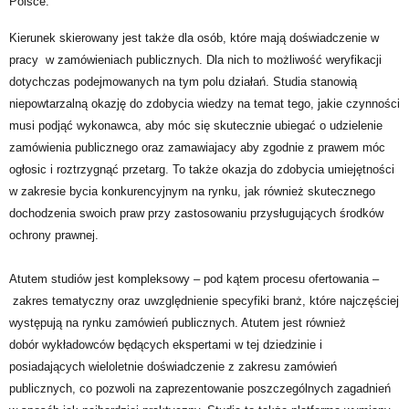
Polsce.
Kierunek skierowany jest także dla osób, które
mają doświadczenie w
pracy w zamówieniach publicznych
. Dla nich to możliwość weryfikacji
dotychczas podejmowanych na tym polu działań. Studia stanowią
niepowtarzalną okazję do zdobycia
wiedzy na temat tego, jakie czynności
musi podjąć wykonawca, aby móc się skutecznie ubiegać o udzielenie
zamówienia publicznego oraz zamawiajacy aby zgodnie z prawem móc
ogłosic i roztrzygnąć przetarg.
To także okazja do
zdobycia umiejętności
w zakresie bycia konkurencyjnym na rynku,
jak również
skutecznego
dochodzenia swoich praw
przy zastosowaniu przysługujących środków
ochrony prawnej.
Atutem studiów jest kompleksowy – pod kątem procesu ofertowania –
zakres tematyczny oraz uwzględnienie specyfiki branż, które najczęściej
występują na rynku zamówień publicznych
. Atutem jest również
dobór
wykładowców będących ekspertami w tej dziedzinie
i
posiadających wieloletnie doświadczenie z zakresu zamówień
publicznych, co pozwoli na zaprezentowanie poszczególnych zagadnień